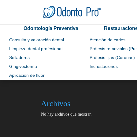
Odontología Preventiva
Restauracion
Consulta y valoración dental
Atención de caries
Limpieza dental profesional
Prótesis removibles (Pu
Selladores
Prótesis fijas (Coronas)
Gingivectomía
Incrustaciones
Aplicación de flúor
Archivos
No hay archivos que mostrar.