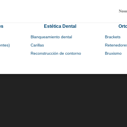
Noso
es
Estética Dental
Ort
Blanqueamiento dental
Brackets
entes)
Carillas
Retenedores 
Reconstrucción de contorno
Bruxismo