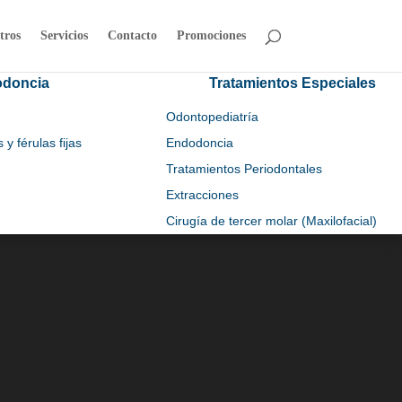
tros
Servicios
Contacto
Promociones
odoncia
Tratamientos Especiales
Odontopediatría
y férulas fijas
Endodoncia
Tratamientos Periodontales
Extracciones
Cirugía de tercer molar (Maxilofacial)